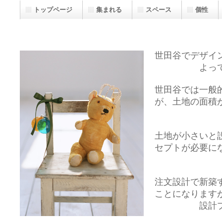
トップページ
集まれる
スペース
個性
世田谷でデザイ
よっ
世田谷では一般
が、土地の面積
土地が小さいと
セプトが必要に
注文設計で新築
ことになります
設計